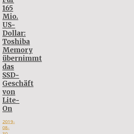
165
Mio.
US-
Dollar:
Toshiba
Memory
übernimmt
das
SSD-
Geschäft
von
Lite-
On
2019-
08-
30
-