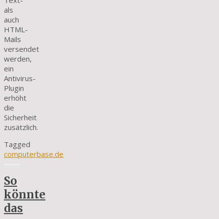
als
auch
HTML-
Mails
versendet
werden,
ein
Antivirus-
Plugin
erhöht
die
Sicherheit
zusätzlich.
Tagged
computerbase.de
So
könnte
das