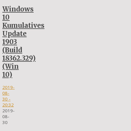
Windows
10
Kumulatives
Update
1903
(Build
18362.329)
(Win
10)
2019-
08-
30
-
20:32
2019-
08-
30