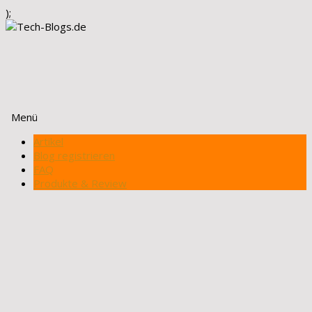
);
Menü
Zum
Artikel
Inhalt
Blog registrieren
springen
FAQ
Produkte & Review