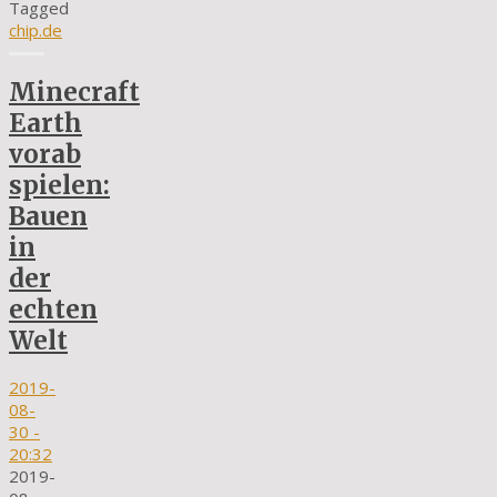
Tagged
chip.de
Minecraft
Earth
vorab
spielen:
Bauen
in
der
echten
Welt
2019-
08-
30
-
20:32
2019-