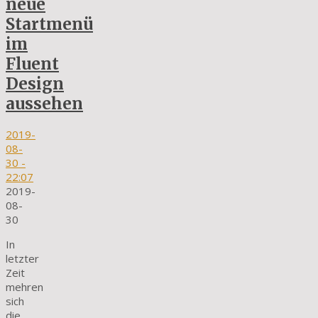
neue
Startmenü
im
Fluent
Design
aussehen
2019-
08-
30
-
22:07
2019-
08-
30
In
letzter
Zeit
mehren
sich
die