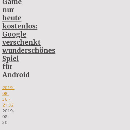
Game
nur
heute
kostenlos:
Google
verschenkt
wunderschönes
Spiel
für
Android
2019-
08-
30
-
21:32
2019-
08-
30