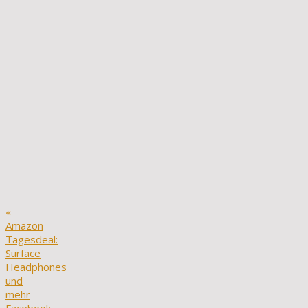
«
Amazon
Tagesdeal:
Surface
Headphones
und
mehr