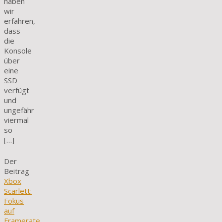
haben
wir
erfahren,
dass
die
Konsole
über
eine
SSD
verfügt
und
ungefähr
viermal
so
[…]
Der
Beitrag
Xbox
Scarlett:
Fokus
auf
Framerate