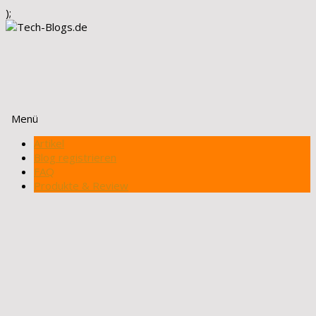
);
Menü
Zum
Artikel
Inhalt
Blog registrieren
springen
FAQ
Produkte & Review