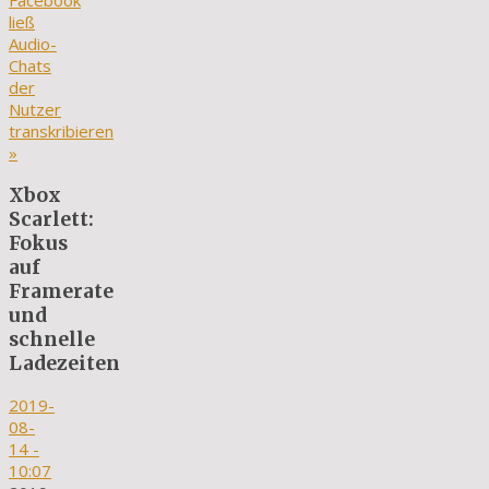
Facebook
ließ
Audio-
Chats
der
Nutzer
transkribieren
»
Xbox
Scarlett:
Fokus
auf
Framerate
und
schnelle
Ladezeiten
2019-
08-
14
-
10:07