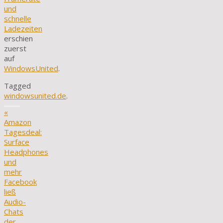
und
schnelle
Ladezeiten
erschien
zuerst
auf
WindowsUnited
.
Tagged
windowsunited.de
.
«
Amazon
Tagesdeal:
Surface
Headphones
und
mehr
Facebook
ließ
Audio-
Chats
der