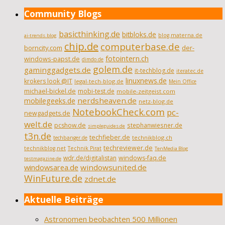
Community Blogs
basicthinking.de
bitbloks.de
blog.materna.de
ai-trends.blog
chip.de
computerbase.de
borncity.com
der-
fotointern.ch
windows-papst.de
dimdo.de
golem.de
gaminggadgets.de
it-techblog.de
iteratec.de
linuxnews.de
krokers look @IT
legal-tech-blog.de
Mein Office
michael-bickel.de
mobi-test.de
mobile-zeitgeist.com
nerdsheaven.de
mobilegeeks.de
netz-blog.de
NotebookCheck.com
pc-
newgadgets.de
welt.de
pcshow.de
stephanwiesner.de
simpleguides.de
t3n.de
techfieber.de
technikblog.ch
techbanger.de
techreviewer.de
technikblog.net
Technik Pirat
TenMedia Blog
wdr.de/digitalistan
windows-faq.de
testmagazine.de
windowsarea.de
windowsunited.de
WinFuture.de
zdnet.de
Aktuelle Beiträge
Astronomen beobachten 500 Millionen