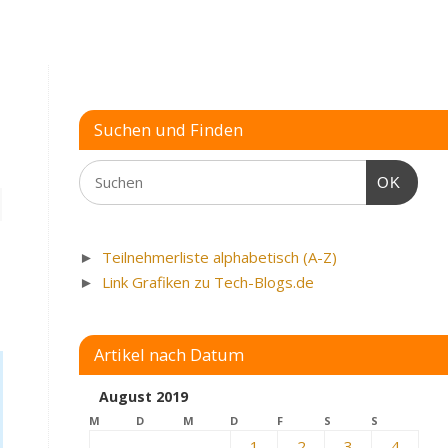
-
Suchen und Finden
OK
►
Teilnehmerliste alphabetisch (A-Z)
►
Link Grafiken zu Tech-Blogs.de
Artikel nach Datum
August 2019
M
D
M
D
F
S
S
1
2
3
4