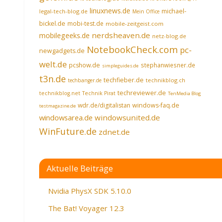
linuxnews.de
michael-
legal-tech-blog.de
Mein Office
bickel.de
mobi-test.de
mobile-zeitgeist.com
nerdsheaven.de
mobilegeeks.de
netz-blog.de
NotebookCheck.com
pc-
newgadgets.de
welt.de
pcshow.de
stephanwiesner.de
simpleguides.de
t3n.de
techfieber.de
technikblog.ch
techbanger.de
techreviewer.de
technikblog.net
Technik Pirat
TenMedia Blog
wdr.de/digitalistan
windows-faq.de
testmagazine.de
windowsarea.de
windowsunited.de
WinFuture.de
zdnet.de
Aktuelle Beiträge
Nvidia PhysX SDK 5.10.0
The Bat! Voyager 12.3