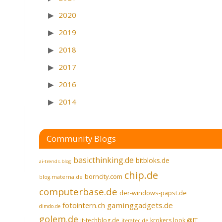
2020
2019
2018
2017
2016
2014
Community Blogs
basicthinking.de
bitbloks.de
ai-trends.blog
chip.de
borncity.com
blog.materna.de
computerbase.de
der-windows-papst.de
fotointern.ch
gaminggadgets.de
dimdo.de
golem.de
it-techblog.de
krokers look @IT
iteratec.de