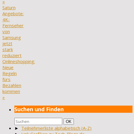
«
Saturn
Angebote:
4K-
Fernseher
von
Samsung
jetzt
stark
reduziert
Onlineshopping:
Neue
Regeln
fürs
Bezahlen
kommen
»
Suchen und Finden
Suchen
Suchen
OK
nach:
►
Teilnehmerliste alphabetisch (A-Z)