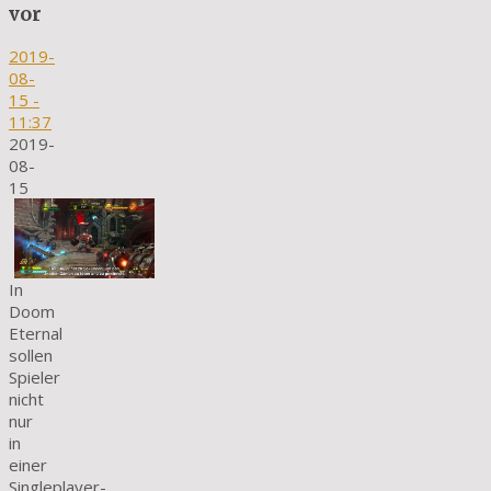
vor
2019-
08-
15
-
11:37
2019-
08-
15
In
Doom
Eternal
sollen
Spieler
nicht
nur
in
einer
Singleplayer-