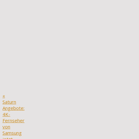
«
Saturn
Angebote:
4K-
Fernseher
von
Samsung