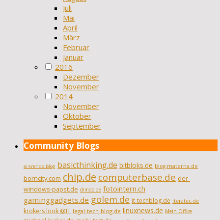
Juli
Mai
April
März
Februar
Januar
2016
Dezember
November
2014
November
Oktober
September
Community Blogs
basicthinking.de
bitbloks.de
blog.materna.de
ai-trends.blog
chip.de
computerbase.de
borncity.com
der-
fotointern.ch
windows-papst.de
dimdo.de
golem.de
gaminggadgets.de
it-techblog.de
iteratec.de
linuxnews.de
krokers look @IT
legal-tech-blog.de
Mein Office