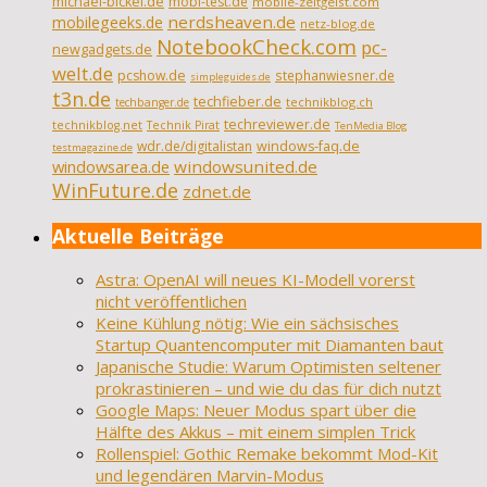
michael-bickel.de
mobi-test.de
mobile-zeitgeist.com
nerdsheaven.de
mobilegeeks.de
netz-blog.de
NotebookCheck.com
pc-
newgadgets.de
welt.de
pcshow.de
stephanwiesner.de
simpleguides.de
t3n.de
techfieber.de
technikblog.ch
techbanger.de
techreviewer.de
technikblog.net
Technik Pirat
TenMedia Blog
wdr.de/digitalistan
windows-faq.de
testmagazine.de
windowsarea.de
windowsunited.de
WinFuture.de
zdnet.de
Aktuelle Beiträge
Astra: OpenAI will neues KI-Modell vorerst
nicht veröffentlichen
Keine Kühlung nötig: Wie ein sächsisches
Startup Quantencomputer mit Diamanten baut
Japanische Studie: Warum Optimisten seltener
prokrastinieren – und wie du das für dich nutzt
Google Maps: Neuer Modus spart über die
Hälfte des Akkus – mit einem simplen Trick
Rollenspiel: Gothic Remake bekommt Mod-Kit
und legendären Marvin-Modus