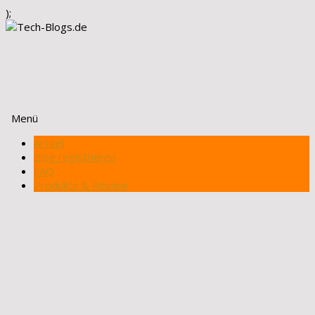
);
Menü
Zum
Artikel
Inhalt
Blog registrieren
springen
FAQ
Produkte & Review