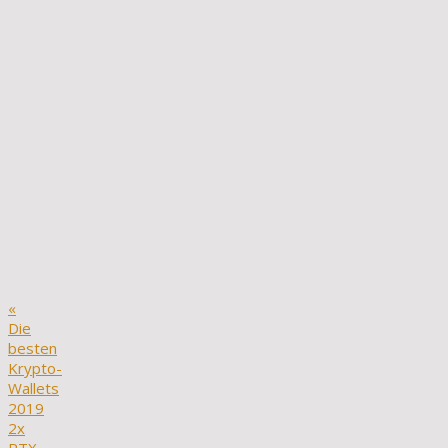
«
Die
besten
Krypto-
Wallets
2019
2x