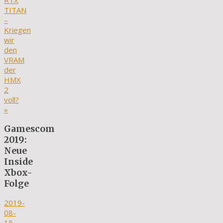
RTX
TITAN
–
Kriegen
wir
den
VRAM
der
HMX
2
voll?
»
Gamescom
2019:
Neue
Inside
Xbox-
Folge
2019-
08-
15
-