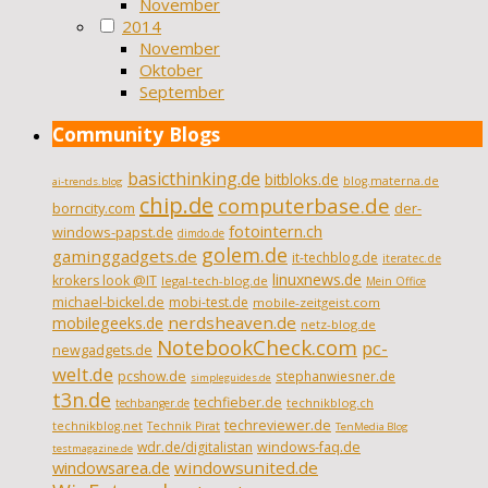
November
2014
November
Oktober
September
Community Blogs
basicthinking.de
bitbloks.de
blog.materna.de
ai-trends.blog
chip.de
computerbase.de
borncity.com
der-
fotointern.ch
windows-papst.de
dimdo.de
golem.de
gaminggadgets.de
it-techblog.de
iteratec.de
linuxnews.de
krokers look @IT
legal-tech-blog.de
Mein Office
michael-bickel.de
mobi-test.de
mobile-zeitgeist.com
nerdsheaven.de
mobilegeeks.de
netz-blog.de
NotebookCheck.com
pc-
newgadgets.de
welt.de
pcshow.de
stephanwiesner.de
simpleguides.de
t3n.de
techfieber.de
technikblog.ch
techbanger.de
techreviewer.de
technikblog.net
Technik Pirat
TenMedia Blog
wdr.de/digitalistan
windows-faq.de
testmagazine.de
windowsarea.de
windowsunited.de