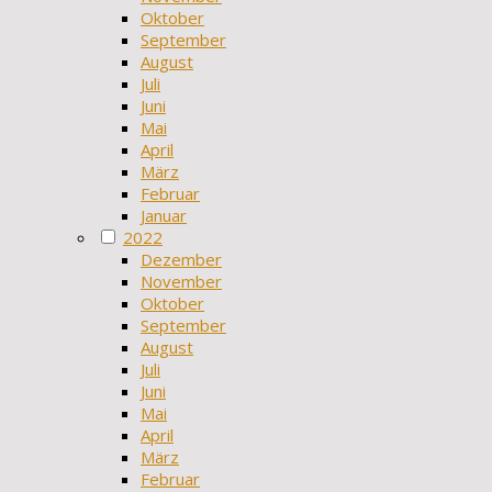
Oktober
September
August
Juli
Juni
Mai
April
März
Februar
Januar
2022
Dezember
November
Oktober
September
August
Juli
Juni
Mai
April
März
Februar