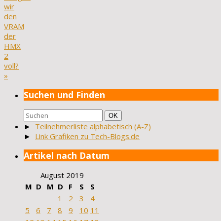
wir
den
VRAM
der
HMX
2
voll?
»
Suchen und Finden
Suchen
Suchen
OK
nach:
►
Teilnehmerliste alphabetisch (A-Z)
►
Link Grafiken zu Tech-Blogs.de
Artikel nach Datum
August 2019
M
D
M
D
F
S
S
1
2
3
4
5
6
7
8
9
10
11