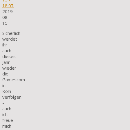
18:07
2019-
08-
15
Sicherlich
werdet
ihr
auch
dieses
Jahr
wieder
die
Gamescom
in
Köln
verfolgen
–
auch
ich
freue
mich