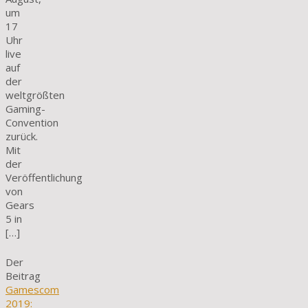
um
17
Uhr
live
auf
der
weltgrößten
Gaming-
Convention
zurück.
Mit
der
Veröffentlichung
von
Gears
5 in
[…]
Der
Beitrag
Gamescom
2019: