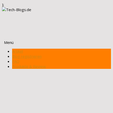
);
Menü
Zum
Artikel
Inhalt
Blog registrieren
springen
FAQ
Produkte & Review