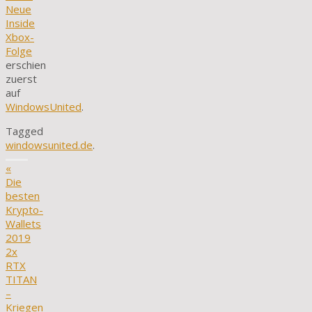
Neue
Inside
Xbox-
Folge
erschien
zuerst
auf
WindowsUnited
.
Tagged
windowsunited.de
.
«
Die
besten
Krypto-
Wallets
2019
2x
RTX
TITAN
–
Kriegen