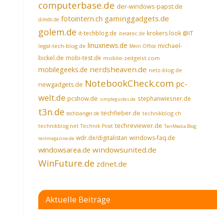
computerbase.de
der-windows-papst.de
fotointern.ch
gaminggadgets.de
dimdo.de
golem.de
it-techblog.de
krokers look @IT
iteratec.de
linuxnews.de
michael-
legal-tech-blog.de
Mein Office
bickel.de
mobi-test.de
mobile-zeitgeist.com
nerdsheaven.de
mobilegeeks.de
netz-blog.de
NotebookCheck.com
pc-
newgadgets.de
welt.de
pcshow.de
stephanwiesner.de
simpleguides.de
t3n.de
techfieber.de
technikblog.ch
techbanger.de
techreviewer.de
technikblog.net
Technik Pirat
TenMedia Blog
wdr.de/digitalistan
windows-faq.de
testmagazine.de
windowsarea.de
windowsunited.de
WinFuture.de
zdnet.de
Aktuelle Beiträge