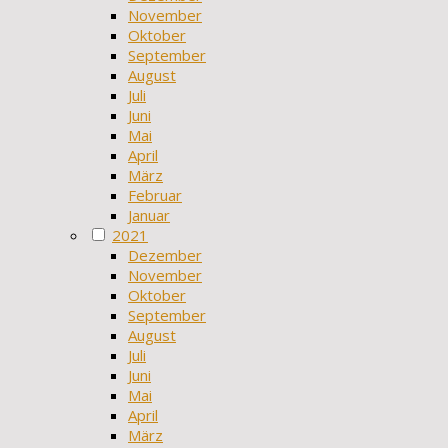
November
Oktober
September
August
Juli
Juni
Mai
April
März
Februar
Januar
2021
Dezember
November
Oktober
September
August
Juli
Juni
Mai
April
März