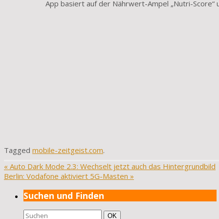
App basiert auf der Nährwert-Ampel „Nutri-Score“ 
Tagged
mobile-zeitgeist.com
.
«
Auto Dark Mode 2.3: Wechselt jetzt auch das Hintergrundbild
Berlin: Vodafone aktiviert 5G-Masten
»
Suchen und Finden
Suchen
Suchen
OK