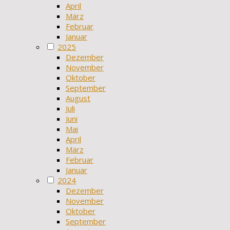
April
März
Februar
Januar
2025
Dezember
November
Oktober
September
August
Juli
Juni
Mai
April
März
Februar
Januar
2024
Dezember
November
Oktober
September