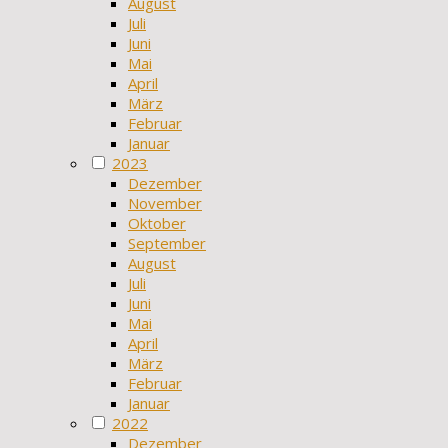
August
Juli
Juni
Mai
April
März
Februar
Januar
2023
Dezember
November
Oktober
September
August
Juli
Juni
Mai
April
März
Februar
Januar
2022
Dezember