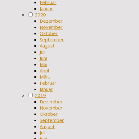
Februar
Januar
2020
Dezember
November
Oktober
September
August
Juli
Juni
Mai
April
März
Februar
Januar
2019
Dezember
November
Oktober
September
August
Juli
Juni