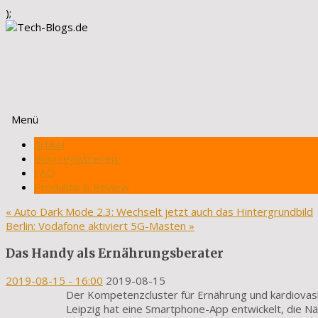
);
Menü
Zum
Artikel
Inhalt
Blog registrieren
springen
FAQ
Produkte & Review
«
Auto Dark Mode 2.3: Wechselt jetzt auch das Hintergrundbild
Berlin: Vodafone aktiviert 5G-Masten
»
Das Handy als Ernährungsberater
2019-08-15
- 16:00
2019-08-15
Der Kompetenzcluster für Ernährung und kardiovask
Leipzig hat eine Smartphone-App entwickelt, die N