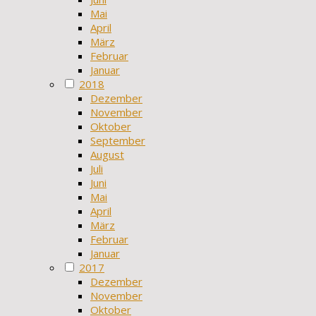
Mai
April
März
Februar
Januar
2018
Dezember
November
Oktober
September
August
Juli
Juni
Mai
April
März
Februar
Januar
2017
Dezember
November
Oktober